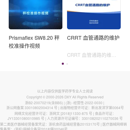
Prismaflex SW8.20 秤
CRRT 血管通路的维护
校准操作视频
CRRT 血管通路的维护
内容：导管功能评估、
导管血流影响因素、封
管液的选择。
以上内容仅供医学药学专业人士阅读
Copyright © 2000-
2026
DXY
All Rights Reserved
浙B2-20070219(含BBS)
|
(浙) -经营性-2022-0030
|
浙公网备案 33010802004314 号
| 出版物经营许可证：
新出发滨字第0064号
网络文化经营许可证：
浙网文 [2018]11330-875 号
| 食品许可证：
JY13301080010985 号
| 人力资源许可证编号：
330108202110270036 号
第二类医疗器械经营备案凭证：浙杭食药监械经营备20153170号 | 医疗器械网络销
售备案：(浙杭)网械企备字[2018]第00246号