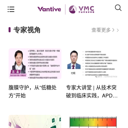
专家视角
查看更多
腹膜守护，从“低糖处
专家大讲堂 | 从技术突
方”开始
破到临床实践，APD联
合艾考糊精腹透液助力
腹透治疗升级