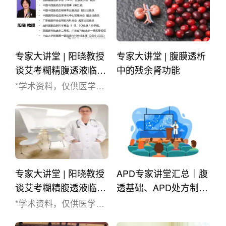
临床实践中，这一症....
择率
专家大讲堂 | 阳晓教授
专家大讲堂 | 腹膜透析
谈艾考糊精腹透液临床
中的残余肾功能
应用中备受关注的五大
*学术资料，仅供医学药
问题
学专业人士阅读参考*前
言：自2022年3月开出国
内第一张处方以来，艾
考糊精腹透液为腹透患
者带来了新的治疗选
择，而且帮助患者更好
专家大讲堂 | 阳晓教授
APD专家讲堂汇总｜腹
的回归社会和工作，提
升生活质量。随着艾考
谈艾考糊精腹透液临床
透基础、APD处方制定
糊精腹透液在临床应用
应用中备受关注的五大
与调整、腹膜炎处理、
*学术资料，仅供医学药
的增加，临床一线也会
问题
患者管理及特殊人群A
学专业人士阅读参考*前
面临一些新问题，主要