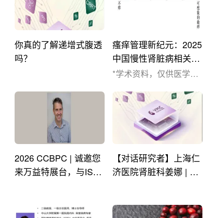
你真的了解递增式腹透
瘙痒管理新纪元：2025
吗？
中国慢性肾脏病相关瘙
痒管理专家共识精要
*学术资料，仅供医学药
学专业人士阅读参考*摘
要慢性肾脏病相关瘙痒
（CKD-associated
Pruritus, CKD-aP）是终
末期肾病患者最常见且
令人困扰的并发症之
2026 CCBPC | 诚邀您
【对话研究者】上海仁
一。流行病学数据显
示，接受透析治疗的成
来万益特展台，与ISP
济医院肾脏科姜娜 | ND
年终末期肾病（ESRD）
D候任主席Brett教授面
T最新研究：提前评估
患者中，CKD-aP的患病
对面交流
肾衰竭患者腹透独立操
率约为55%。然而，在
作能力显著提高腹透选