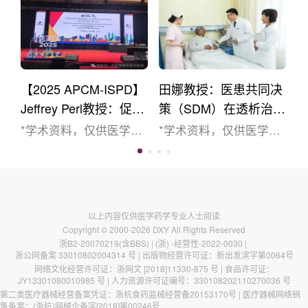
言：自2022年3月开出国
PD治疗等
聚焦在如何最大化的发
内第一张处方以来，艾
挥艾考糊精腹透液的优
考糊精腹透液为腹透患
势，比如 “....
者带来了新的治疗选
择，而且帮助患者更好
【2025 APCM-ISPD】
田娜教授：医患共同决
的回归社会和工作，提
升生活质量。随着艾考
Jeffrey Perl教授：促进
策（SDM）在透析治疗
糊精腹透液在临床应用
腹透患者的生活参与
中的循证实践与创新发
*学术资料，仅供医学药
*学术资料，仅供医学药
的增加，临床一线也会
——APD的作用
展
学专业人士阅读参考
学专业人士阅读参考*编
面临一些新问题，主要
*2025年9月3-7日在马来
者按：1972年，Veatch
聚焦在如何最大化的发
西亚吉隆坡召开的第11
全面阐述了医患共同决
挥艾考糊精腹透液的优
届国际腹膜透析学会亚
策（SDM）在医学决策
势，比如 “....
太分会会议(APCM-
中的价值，时至今日，
以上内容仅供医学药学专业人士阅读
Copyright © 2000-
2026
DXY
All Rights Reserved
ISPD)圆满落幕。本次会
这一理念已在众多疾病
浙B2-20070219(含BBS)
|
(浙) -经营性-2022-0030
|
议主题是“变革&赋能腹
领域受到广泛关注。作
浙公网备案 33010802004314 号
| 出版物经营许可证：
新出发滨字第0064号
膜透析成功
为一种以患者为中心的
网络文化经营许可证：
浙网文 [2018]11330-875 号
| 食品许可证：
JY13301080010985 号
| 人力资源许可证编号：
330108202110270036 号
(Transforming &
医疗决策模式，SDM在
第二类医疗器械经营备案凭证：浙杭食药监械经营备20153170号 | 医疗器械网络销
Empowering Success in
终末期肾病（ESKD）患
售备案：(浙杭)网械企备字[2018]第00246号