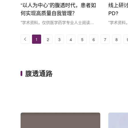
“以人为中心”的腹透时代，患者如
线上研讨会 
何实现高质量自我管理？
PD?
*学术资料，仅供医学药学专业人士阅读参
*学术资料
考*腹透（PD）门诊，医护人员对这样的场
考*时间：20
景再熟悉不过：两月未见面的患者来随访
10:30 
1
下一页
2
3
4
5
6
7
8
时，血压高了、体重上升还伴有水肿，递过
Ruther
来的透析记录本字迹潦草、数据残缺，有些
人主题：Who
甚至能看出是来院前临时补齐的痕迹……自
容：1. 回
我管理：腹透临床管理中易被忽视的环节在
血透的系统综
长期的居家治疗中，由于缺乏及时的监....
腹透通路