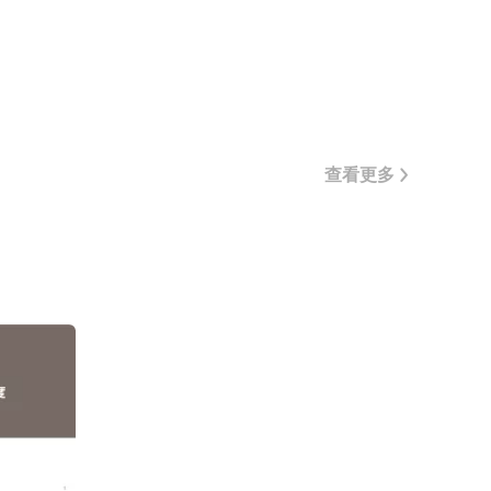
球滤过率
APD 患者腹膜转运特性和透析充分性三、初
，一些患
始处方制定与增加溶质清除的处方调整四、
病（End
增加水分清除的处方调整五、临时 APD 的
D），这部分患
应用
需要在
....
查看更多