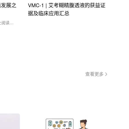
透发展之
VMC-1 | 艾考糊精腹透液的获益证
据及临床应用汇总
士阅读参
来第21个
脏健康：
护肾脏健
肾病患者
—“腹膜
敬那些以
查看更多