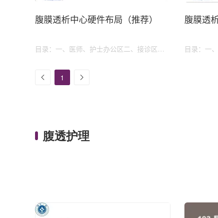
腹膜透析中心硬件布局（推荐）
腹膜透
目录：一、医师、护士办公区二、接诊区
目录：一
三、培训区四、治疗区五、手术室六、污染
时间二、
物处理七、储藏区
1
腹透护理