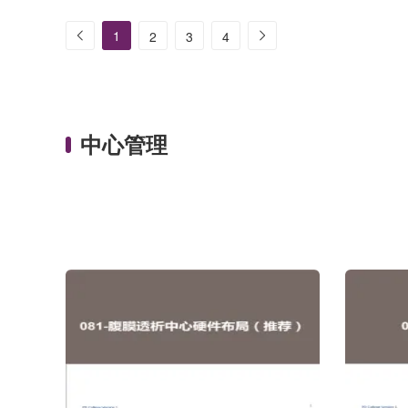
考*腹膜炎是腹膜透析(PD)的一个严重并发
自动化腹膜
症。自动化腹膜透析(APD)的腹膜炎发生风
般认为较持
1
2
3
4
险一般认为较持续非卧床腹膜透析(CAPD)
低，因为A
更低，因为APD需要的连接次数更少、手工
作更少、接
操作更少、接触性污染机会更低[1,2]。在本
析结局和实践
系列上一期文章中，我们结合最新指南和共
2017）
识分享了202....
能性....
中心管理