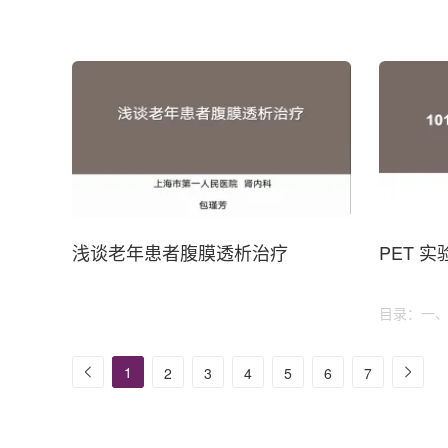
浅谈老年患者腹膜透析治疗
PET 
目录：一、
APD 患者
1
2
3
4
5
6
7