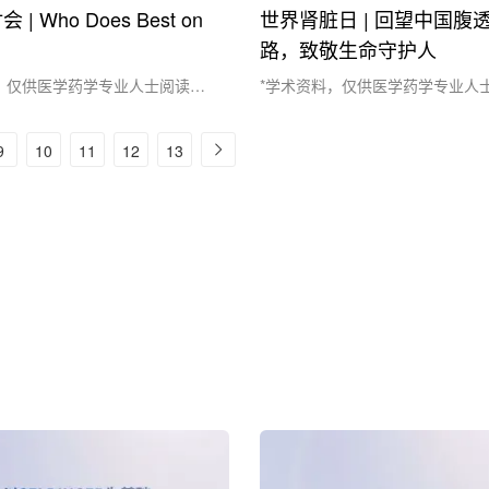
| Who Does Best on
世界肾脏日 | 回望中国腹
路，致敬生命守护人
，仅供医学药学专业人士阅读参
*学术资料，仅供医学药学专业人
26年3月26日，上午 09:30-
考*2026年3月12日，我们即将迎
（北京时间）讲者：Peter
世界肾脏日，主题为“人人享有肾
9
10
11
12
13
ford博士，万益特全球医学事务负责
关爱生命，守护地球”。在全球共
 Does Best on PD?会议内
康的时刻，我们回望一项让数百万
顾2025年发表的一项关于腹透 vs.
实现居家透析、回归生活的技术—
述与....
透析”在中国的六十余载征程，致
仁心与匠心，铺就中国腹透发....