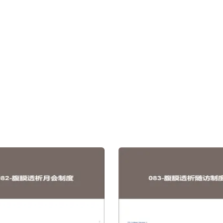
透析(APD)的腹膜炎发生风险一
考*由于慢性肾病起病隐匿、肾小
续非卧床腹膜透析(CAPD)更
快速恶化、患者未规律复查等原因
PD需要的连接次数更少、手工操
者在就诊时即被确诊为终末期肾脏
触性污染机会更低[1,2]。腹膜透
Stage kidney Disease, ESK
模式研究PDOPPS（2014-
者通常尚未建立永久透析通路，而
研究发现：APD患者腹膜炎治愈的可
14天内（最快在 24~48 小时内）接受