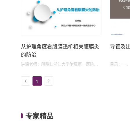
从护理角度看腹膜透析相关腹膜炎
导管及
的防治
讲课老师：殷晓红浙江大学附属第一医院肾
目录：一
脏病中心腹透护士长，副主任护师浙江省透
的早期出
析质量控制中心委员浙江省康复学会肾脏病
处护理
1
康复专业委员会委员中华护理学会内科护理
专业委员会专家库成员浙江肾脏康复专业委
员会腹透护理学组组长浙江省生物医学工程
学会肾脏病透析移植分会护理专业学组委员
华东区肾脏病协作委员会肾脏病护理专....
专家精品