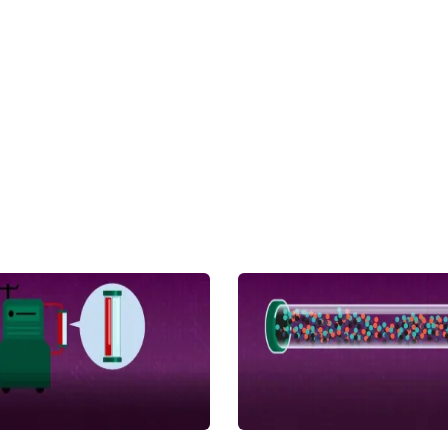
022 年7 月13 日-7 月 15 日线
国内外急重症领域专家与您一起畅
体外血液净化治疗的现状与进展，
直播，学术饕餮盛宴为您一一呈
错过。