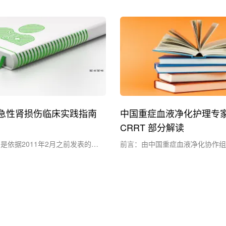
、急性肾损伤及电解质管理指南，
节免疫应答反应、帮助机体恢复免
RT 部分内容在指南中占据了大部
百希瑞（Oxiris）是一种用于连
按照新生儿、儿童及成人人群分别
代治疗（CRRT）的滤器，其独
就 CRTT 部分相关内容进行总结
可同时吸附内毒素和炎症介质。因
为各位老师参考，不足之处敬请指
统滤器相比在脓毒症治疗上具有优势
T 在新生儿、儿童体外膜氧合液
3]。近年来，百希瑞在世界各地
伤和电解....
区的临床应用不断增加，....
O 急性肾损伤临床实践指南
中国重症血液净化护理专
CRRT 部分解读
是依据2011年2月之前发表的最
前言：由中国重症血液净化协作组
制定的。本指南旨在为临床工作者
症血液净化协作组护理学组共同起
帮助他们制定临床决策。它并不是
中国重症血液净化护理专家共识（2
治疗标准而出版的，不应被理解为
年）于近期发表于中华现代护理杂
的标准，也不应被认为疾病治疗的
对重症患者血液净化护理 5 个方面
。临床医生考虑到患者的个体差
个条目提供了相关建议，小编现将
有的医疗资源、医疗机构和临床实
CRRT 相关部分内容进行摘录总
限性，而做出适当的临床....
参考，不足之处也请各....