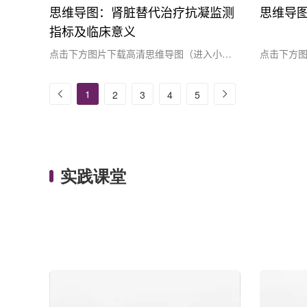
思维导图：肾脏替代治疗抗凝监测
思维导
指标及临床意义
点击下方图片下载高清思维导图（进入小程
点击下方
序后点击思维导图另存）参考文献：共识专
序后点击
家组.抗凝技术在危重症肾脏替代治疗应用的
献：[1] Bau
1
2
3
4
5
中国专家共识（2023年版）.中华肾脏病杂
L, et.al. P
志 2023年2月第39 卷第2期N/MA/25/04-
care unit: a
-0604-01
实践课堂