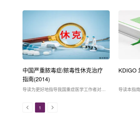
肾脏日，其主题为“关爱肾脏，早筛早治，
体过负荷
守护健康”。肾脏疾病若不及时干预，可能
其中 CR
恶化至肾衰竭、引发严重并发症，甚至危及
分，指南
生命，因此，中华医学会肾脏病学分会提
建议，小编
倡，应关注高风险群体，普及早期筛查，并
汇总，以
加大对医护人员的专业培训力度（1,2）。
正。CRR
在肾脏疾病中，急性肾损伤（A....
体、急性肾损
中国严重脓毒症/脓毒性休克治疗
KDIG
指南(2014)
导读为更好地指导我国重症医学工作者对严
导读本指南
重脓毒症/脓毒性休克的治疗，中华医学会重
佳证据而
症医学分会组织专家应用循证医学的方法制
供证据以
1
定了"中国严重脓毒症/脓毒性休克诊治指南
为了制定
(2014)"。针对目前严重脓毒症/脓毒性休克
治疗疾病
治疗过程中存在的突出问题，从不同层面、
唯一标准
多角度地对其治疗进行概括与规范，并依据
异、所具
循证医学的证据提出相应....
践类型的局