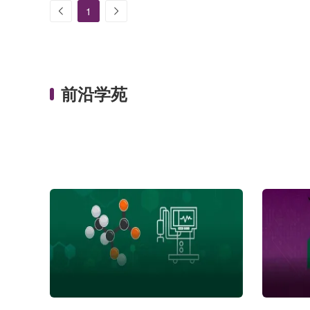
滤过脓毒症治疗新研究、新证据国际研讨
主题，将于 2
1
会」将于 7 月 15 日下午北京时间 2 点准时
上召开，
开始。Bellomo 教授，Nattachai 教授和张
谈脓毒症
凌教授将分别为大家带来「重症监护使用吸
双语在线
附滤过治疗的原理」等主题分享并有大....
现，不容
前沿学苑