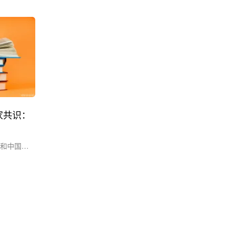
疫稳态。
重症协会中国腹腔重症协作组专家撰写的
续性肾脏替
《重症患者中心静脉导管管理中国专家共识
特之处在于
（2022 版）》（以下简称共识），内容包
此，与传
括导管的类型及特性、置管及日常维护操
 [1–
作、导管相关常见并发症的处理等，讨论并
包括亚太地
提出 18 项临床最关注问题的推荐意见，小
编把 18 个问题用问与答的形....
家共识：
和中国重
草撰写的
021
志，共识
共计 35
共识中
结，供大家