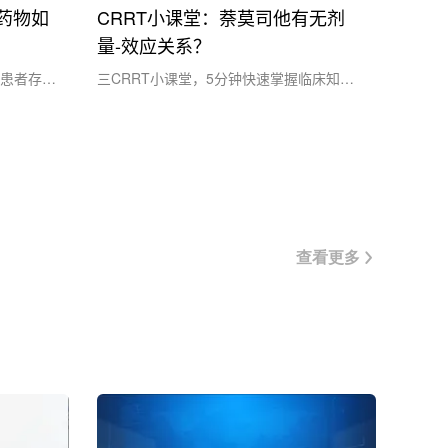
凝药物如
CRRT小课堂：萘莫司他有无剂
量-效应关系？
患者存活
三CRRT小课堂，5分钟快速掌握临床知识
肾损伤
点！●报告剂量范围：文献报道的NM（萘莫
RRT）
司他）剂量范围很广。成人CRRT研究中常
凝血功能
见的剂量范围包括：5-30 mg/hr （Shinya
极具挑战
Kameda, 2024），10-30mg/hr (Yong Kyu
风险。为
Lee, 2014)。也有研究提及参照说明书或用
循环凝
于间断....
.
查看更多