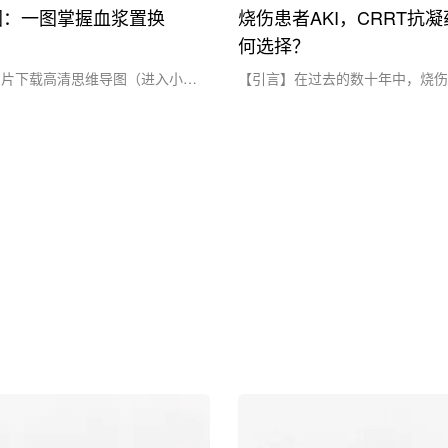
图：一图掌握血浆置换
烧伤患者AKI，CRRT抗
何选择？
图片下载高清思维导图（进入小程
【引言】在过去的数十年中，烧伤
思维导图，点击保存图片）参考文
率显著提升。严重烧伤常并发急性
er PR, Ostermann M, Russell
（AKI），连续性肾脏替代治疗（C
lasma exchange in the intensive
是重要的支持手段。然而，烧伤后
 narrative review. I....
障碍（BIC）导致CRRT期间抗凝
性，患者同时面临高凝状态和出血
保证CRRT的顺利进行，防止体外
血，选择合适的抗凝策略至关重...